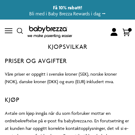
Få 10% rabatt!
Bli med i Baby Brezza Rewards i dag ⭢
Account
Cart
we make parenting easier
KJOPSVILKAR
PRISER OG AVGIFTER
Våre priser er oppgitt i svenske kroner (SEK), norske kroner
(NOK), danske kroner (DKK) og euro (EUR) inkludert mva.
KJØP
Avtale om kjøp inngås når du som forbruker mottar en
ordrebekreftelse på e-post fra babybrezza.no. En forutsetning er
at kunden har oppgitt korrekte kontaktopplysninger, det vil si e-