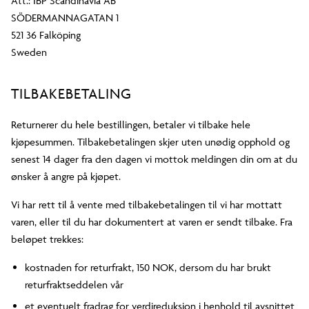
Att.: IBP Scandinavia AB
SÖDERMANNAGATAN 1
521 36 Falköping
Sweden
TILBAKEBETALING
Returnerer du hele bestillingen, betaler vi tilbake hele
kjøpesummen. Tilbakebetalingen skjer uten unødig opphold og
senest 14 dager fra den dagen vi mottok meldingen din om at du
ønsker å angre på kjøpet.
Vi har rett til å vente med tilbakebetalingen til vi har mottatt
varen, eller til du har dokumentert at varen er sendt tilbake. Fra
beløpet trekkes:
kostnaden for returfrakt, 150 NOK, dersom du har brukt
returfraktseddelen vår
et eventuelt fradrag for verdireduksjon i henhold til avsnittet