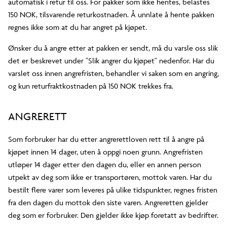
automatisk i retur til oss. For pakker som ikke hentes, belastes
150 NOK, tilsvarende returkostnaden. Å unnlate å hente pakken
regnes ikke som at du har angret på kjøpet.
Ønsker du å angre etter at pakken er sendt, må du varsle oss slik
det er beskrevet under "Slik angrer du kjøpet" nedenfor. Har du
varslet oss innen angrefristen, behandler vi saken som en angring,
og kun returfraktkostnaden på 150 NOK trekkes fra.
ANGRERETT
Som forbruker har du etter angrerettloven rett til å angre på
kjøpet innen 14 dager, uten å oppgi noen grunn. Angrefristen
utløper 14 dager etter den dagen du, eller en annen person
utpekt av deg som ikke er transportøren, mottok varen. Har du
bestilt flere varer som leveres på ulike tidspunkter, regnes fristen
fra den dagen du mottok den siste varen. Angreretten gjelder
deg som er forbruker. Den gjelder ikke kjøp foretatt av bedrifter.